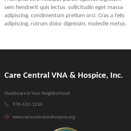
sem hendrerit quis lectus. sollicitudin eget massa
adipiscing, condimentum pretium orci. Cras a felis
adipiscing, rutrum dolor dignissim, molestie metus.
Care Central VNA & Hospice, Inc.
Healthcare in Your Neighborhood
978-632-1230
www.carecentralvnahospice.org